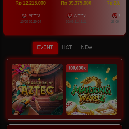
0
Rp 12.215.000
Rp 39.375.000
Rp 28.896
Al****3
Al****3
81***
10/09 02:29:04
09/09 21:42:21
23/09 10:03:
EVENT
HOT
NEW