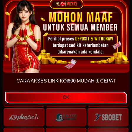
CARA AKSES LINK KOI800 MUDAH & CEPAT
OK