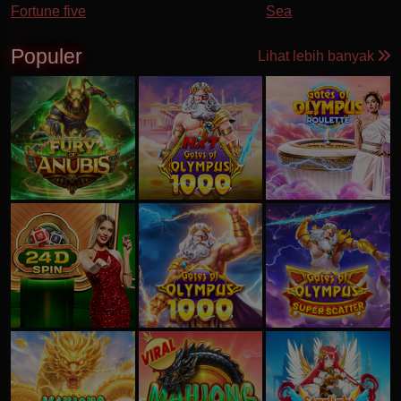
Populer
Lihat lebih banyak