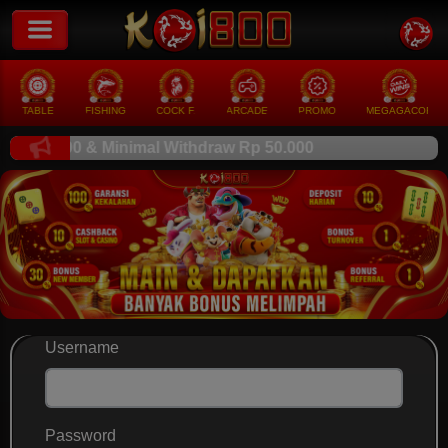
TABLE
FISHING
COCK F.
ARCADE
PROMO
MEGAGACOR
imal Withdraw Rp 50.000
Username
Password