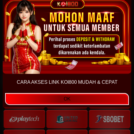
CARA AKSES LINK KOI800 MUDAH & CEPAT
OK