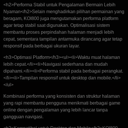
<h2>Performa Stabil untuk Pengalaman Bermain Lebih
Nyaman</h2>Selain menghadirkan pilihan permainan yang
beragam, KOI800 juga mengutamakan performa platform
agar tetap stabil saat digunakan. Optimalisasi sistem
membantu proses perpindahan halaman menjadi lebih
cepat, sementara tampilan antarmuka dirancang agar tetap
responsif pada berbagai ukuran layar.
<h3>Optimasi Platform</h3><ul><li>Waktu muat halaman
lebih cepat.</li><li>Navigasi sederhana dan mudah
dipahami.</li><li>Performa stabil pada berbagai perangkat.
</li><li>Tampilan responsif untuk desktop dan mobile.</li>
</ul>
Kombinasi performa yang konsisten dan struktur halaman
yang rapi membantu pengguna menikmati berbagai game
online dengan pengalaman yang lebih lancar tanpa
gangguan navigasi.