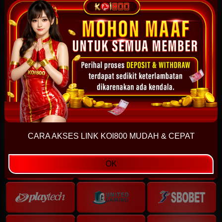
CARA AKSES LINK KOI800 MUDAH & CEPAT
OK