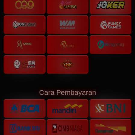
Cara Pembayaran