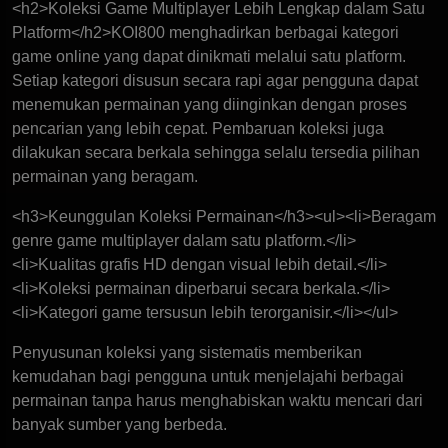
<h2>Koleksi Game Multiplayer Lebih Lengkap dalam Satu
Platform</h2>KOI800 menghadirkan berbagai kategori
game online yang dapat dinikmati melalui satu platform.
Setiap kategori disusun secara rapi agar pengguna dapat
menemukan permainan yang diinginkan dengan proses
pencarian yang lebih cepat. Pembaruan koleksi juga
dilakukan secara berkala sehingga selalu tersedia pilihan
permainan yang beragam.
<h3>Keunggulan Koleksi Permainan</h3><ul><li>Beragam
genre game multiplayer dalam satu platform.</li>
<li>Kualitas grafis HD dengan visual lebih detail.</li>
<li>Koleksi permainan diperbarui secara berkala.</li>
<li>Kategori game tersusun lebih terorganisir.</li></ul>
Penyusunan koleksi yang sistematis memberikan
kemudahan bagi pengguna untuk menjelajahi berbagai
permainan tanpa harus menghabiskan waktu mencari dari
banyak sumber yang berbeda.