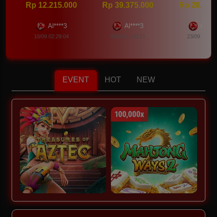
0
Rp 12.215.000
Rp 39.375.000
Rp 28.896
Al****3
Al****3
81***
10/09 02:29:04
09/09 21:42:21
23/09 10:03:
EVENT
HOT
NEW