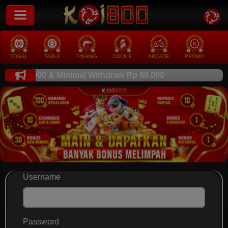
TOGEL
TABLE
FISHING
COCK F.
ARCADE
PROMO
ME
Minimal Withdraw Rp 50.000
Username
Password