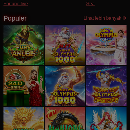
Populer
Lihat lebih banyak