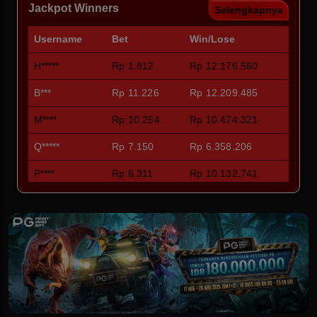
Jackpot Winners
Selengkapnya
Username
Bet
Win/Lose
B***
Rp 7.253
Rp 4.609.798
M****
Rp 10.254
Rp 10.474.321
Q*****
Rp 7.150
Rp 6.358.206
P****
Rp 6.311
Rp 10.132.741
X***
Rp 4.023
Rp 10.630.729
S******
Rp 11.084
Rp 10.013.783
H*****
Rp 1.813
Rp 14.068.362