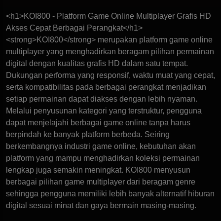
<h1>KOI800 - Platform Game Online Multiplayer Grafis HD
Akses Cepat Berbagai Perangkat</h1>
<strong>KOI800</strong> merupakan platform game online
multiplayer yang menghadirkan beragam pilihan permainan
digital dengan kualitas grafis HD dalam satu tempat.
Dukungan performa yang responsif, waktu muat yang cepat,
serta kompatibilitas pada berbagai perangkat menjadikan
setiap permainan dapat diakses dengan lebih nyaman.
Melalui penyusunan kategori yang terstruktur, pengguna
dapat menjelajahi berbagai game online tanpa harus
berpindah ke banyak platform berbeda. Seiring
berkembangnya industri game online, kebutuhan akan
platform yang mampu menghadirkan koleksi permainan
lengkap juga semakin meningkat. KOI800 menyusun
berbagai pilihan game multiplayer dari beragam genre
sehingga pengguna memiliki lebih banyak alternatif hiburan
digital sesuai minat dan gaya bermain masing-masing.