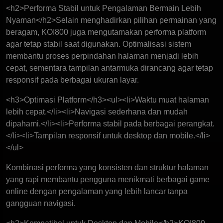
<h2>Performa Stabil untuk Pengalaman Bermain Lebih
Nyaman</h2>Selain menghadirkan pilihan permainan yang
beragam, KOI800 juga mengutamakan performa platform
agar tetap stabil saat digunakan. Optimalisasi sistem
membantu proses perpindahan halaman menjadi lebih
cepat, sementara tampilan antarmuka dirancang agar tetap
responsif pada berbagai ukuran layar.
<h3>Optimasi Platform</h3><ul><li>Waktu muat halaman
lebih cepat.</li><li>Navigasi sederhana dan mudah
dipahami.</li><li>Performa stabil pada berbagai perangkat.
</li><li>Tampilan responsif untuk desktop dan mobile.</li>
</ul>
Kombinasi performa yang konsisten dan struktur halaman
yang rapi membantu pengguna menikmati berbagai game
online dengan pengalaman yang lebih lancar tanpa
gangguan navigasi.