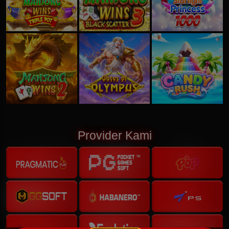
Provider Kami