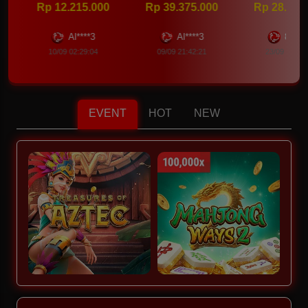
0
Rp 12.215.000
Rp 39.375.000
Rp 28.896
Al****3
Al****3
81***
10/09 02:29:04
09/09 21:42:21
23/09 10:03:
EVENT
HOT
NEW