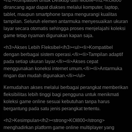
<h2>Kompatibel untuk Desktop dan Mobile</h2>KOI800
dirancang agar dapat diakses melalui komputer, laptop,
tablet, maupun smartphone tanpa mengurangi kualitas
tampilan. Seluruh elemen antarmuka menyesuaikan ukuran
layar secara otomatis sehingga proses menjelajahi koleksi
game tetap nyaman digunakan kapan saja.
<h3>Akses Lebih Fleksibel</h3><ul><li>Kompatibel
dengan berbagai sistem operasi.</li><li>Tampilan adaptif
pada setiap ukuran layar.</li><li>Akses cepat
menggunakan koneksi internet umum.</li><li>Antarmuka
ringan dan mudah digunakan.</li></ul>
Kemudahan akses melalui berbagai perangkat memberikan
fleksibilitas lebih tinggi bagi pengguna untuk menikmati
koleksi game online sesuai kebutuhan tanpa harus
bergantung pada satu jenis perangkat tertentu.
<h2>Kesimpulan</h2><strong>KOI800</strong>
menghadirkan platform game online multiplayer yang